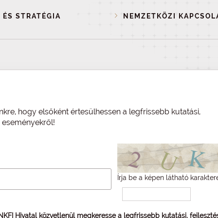
 ÉS STRATÉGIA
NEMZETKÖZI KAPCSOL
nkre, hogy elsőként értesülhessen a legfrissebb kutatási,
és eseményekről!
Írja be a képen látható karakter
 NKFI Hivatal közvetlenül megkeresse a legfrissebb kutatási, fejleszt