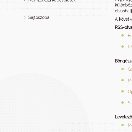
Nemzetközi kapcsolatok
különböz
olvashat
Sajtószoba
A követk
RSS-olva
F
R
Böngész
G
Mo
O
Sa
Levelez
Mo