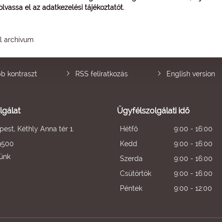
 olvassa el az
adatkezelési tájékoztatót
.
él archívum
b kontraszt
RSS feliratkozás
English version
lgálat
Ügyfélszolgálati idő
est, Kéthly Anna tér 1.
Hétfő
9:00 - 16:00
9500
Kedd
9:00 - 16:00
künk
Szerda
9:00 - 16:00
Csütörtök
9:00 - 16:00
Péntek
9:00 - 12:00