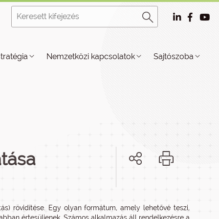
stratégia
Nemzetközi kapcsolatok
Sajtószoba
atása
s) rövidítése. Egy olyan formátum, amely lehetővé teszi,
rsabban értesüljenek. Számos alkalmazás áll rendelkezésre a