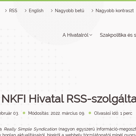
RSS
English
Nagyobb betű
Nagyobb kontraszt
A Hivatalról
Szakpolitika és 
 NKFI Hivatal RSS-szolgált
ebruár 03.
Módosítás: 2022. március 09.
Olvasási idő: 1 perc
a
Really Simple Syndication
(nagyon egyszerű információ-megosztá
 honlap aktualitásairól, híreiről a webhely törzslátogatói minél gyo