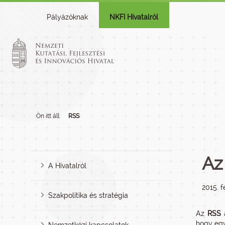
Pályázóknak
NKFI Hivatalról
Ön itt áll:
RSS
Az
A Hivatalról
2015. f
Szakpolitika és stratégia
Az
RSS
hogy egy