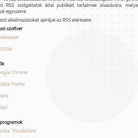
ő RSS szolgáltatók által publikált tartalmak olvasására, melyek
juk egyszerre.
ező alkalmazásokat ajánljuk az RSS elérésére:
só szoftver
eedreader
SSOwl
ők
oogle Chrome
zilla Firefox
pera
fari
őprogramok
zilla Thunderbird