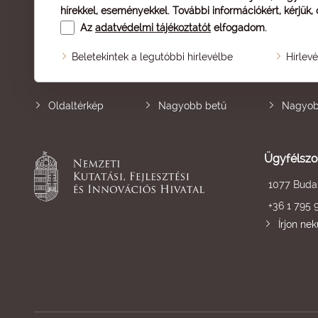
hírekkel, eseményekkel. További információkért, kérjük,
Az
adatvédelmi tájékoztatót
elfogadom.
Beletekintek a legutóbbi hírlevélbe
Hírlev
Oldaltérkép
Nagyobb betű
Nagyob
Ügyfélszo
1077 Budap
+36 1 795 
Írjon ne