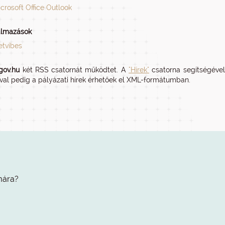
crosoft Office Outlook
lmazások
etvibes
.gov.hu
két RSS csatornát működtet. A
"Hírek"
csatorna segítségével
val pedig a pályázati hírek érhetőek el XML-formátumban.
mára?