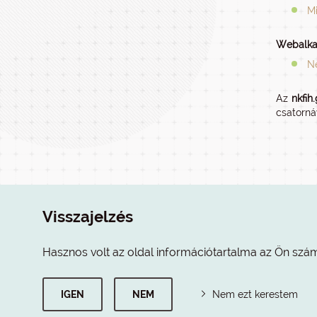
Mi
Webalka
N
Az
nkfih
csatorná
Visszajelzés
Hasznos volt az oldal információtartalma az Ön szá
IGEN
NEM
Nem ezt kerestem